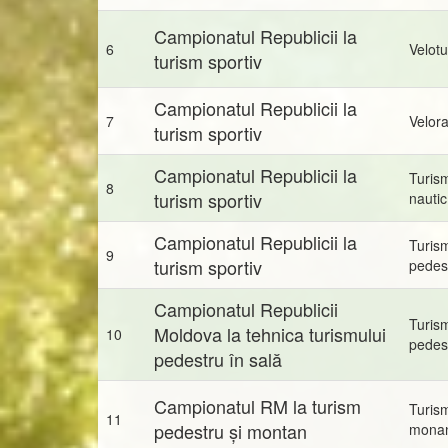
Campionatul Republicii la
6
Velot
turism sportiv
Campionatul Republicii la
7
Velora
turism sportiv
Campionatul Republicii la
Turis
8
turism sportiv
nautic
Campionatul Republicii la
Turis
9
turism sportiv
pedes
Campionatul Republicii
Turis
Moldova la tehnica turismului
10
pedes
pedestru în sală
Campionatul RM la turism
Turis
11
pedestru și montan
mona