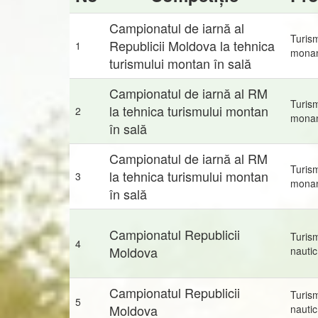
Campionatul de iarnă al
Turis
Republicii Moldova la tehnica
1
mona
turismului montan în sală
Campionatul de iarnă al RM
Turis
la tehnica turismului montan
2
mona
în sală
Campionatul de iarnă al RM
Turis
la tehnica turismului montan
3
mona
în sală
Campionatul Republicii
Turis
4
Moldova
nautic
Campionatul Republicii
Turis
5
Moldova
nautic