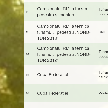
Campionatul RM la turism
Turis
12
pedestru și montan
pedes
Campionatul RM la tehnica
turismului pedestru „NORD-
13
Raliu
TUR 2018”
Campionatul RM la tehnica
Turis
turismului pedestru „NORD-
14
pedes
TUR 2018”
Turis
Cupa Federației
15
nautic
Cupa Federației
16
Velot