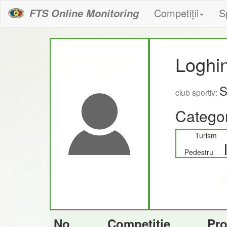
Competiții
S
FTS Online Monitoring
Loghi
S
club sportiv:
Categor
Turism
Pedestru
No
Competiție
Pr