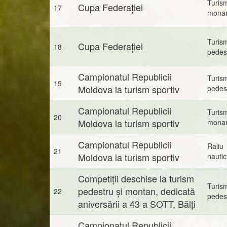
Turis
Cupa Federației
17
mona
Turis
Cupa Federației
18
pedes
Campionatul Republicii
Turis
19
Moldova la turism sportiv
pedes
Campionatul Republicii
Turis
20
Moldova la turism sportiv
mona
Campionatul Republicii
Raliu
21
Moldova la turism sportiv
nautic
Competiții deschise la turism
Turis
pedestru și montan, dedicată
22
pedes
aniversării a 43 a SOTT, Bălți
Campionatul Republicii