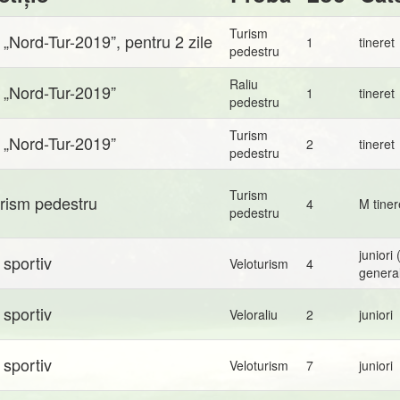
Turism
„Nord-Tur-2019”, pentru 2 zile
1
tineret
pedestru
Raliu
 „Nord-Tur-2019”
1
tineret
pedestru
Turism
 „Nord-Tur-2019”
2
tineret
pedestru
Turism
urism pedestru
4
M tiner
pedestru
juniori
 sportiv
Veloturism
4
genera
 sportiv
Veloraliu
2
juniori
 sportiv
Veloturism
7
juniori