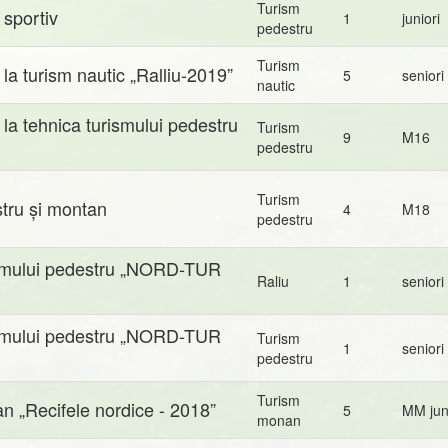
Turism
 sportiv
1
juniori
pedestru
Turism
a turism nautic „Ralliu-2019”
5
seniori
nautic
la tehnica turismului pedestru
Turism
9
M16
pedestru
Turism
tru și montan
4
M18
pedestru
ismului pedestru „NORD-TUR
Raliu
1
seniori
ismului pedestru „NORD-TUR
Turism
1
seniori
pedestru
Turism
n „Recifele nordice - 2018”
5
MM jun
monan