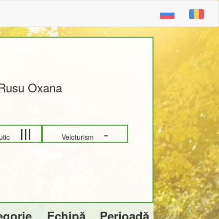
Rusu Oxana
III
-
autic
Veloturism
egorie
Echipă
Perioadă