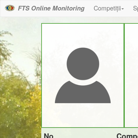
Competiții
S
FTS Online Monitoring
No
Compe