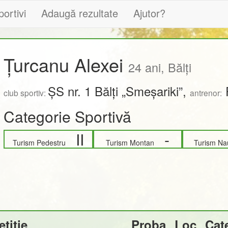
portivi
Adaugă rezultate
Ajutor?
Țurcanu Alexei
24 ani, Bălți
ȘS nr. 1 Bălți „Smeșariki”,
club sportiv:
antrenor:
Categorie Sportivă
II
-
Turism Pedestru
Turism Montan
Turism N
tiție
Proba
Loc
Cat