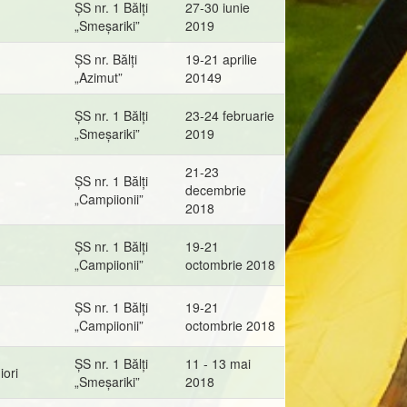
ȘS nr. 1 Bălți
27-30 iunie
„Smeșariki”
2019
ȘS nr. Bălți
19-21 aprilie
„Azimut”
20149
ȘS nr. 1 Bălți
23-24 februarie
„Smeșariki”
2019
21-23
ȘS nr. 1 Bălți
decembrie
„Campiionii”
2018
ȘS nr. 1 Bălți
19-21
„Campiionii”
octombrie 2018
ȘS nr. 1 Bălți
19-21
„Campiionii”
octombrie 2018
ȘS nr. 1 Bălți
11 - 13 mai
iori
„Smeșariki”
2018