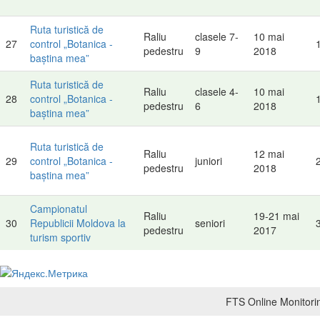
Ruta turistică de
Raliu
clasele 7-
10 mai
27
control „Botanica -
pedestru
9
2018
baștina mea”
Ruta turistică de
Raliu
clasele 4-
10 mai
28
control „Botanica -
pedestru
6
2018
baștina mea”
Ruta turistică de
Raliu
12 mai
29
control „Botanica -
juniori
pedestru
2018
baștina mea”
Campionatul
Raliu
19-21 mai
30
Republicii Moldova la
seniori
pedestru
2017
turism sportiv
FTS Online Monitorin