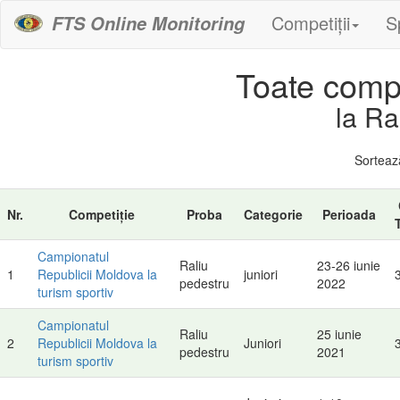
Competiții
S
FTS Online Monitoring
Toate compet
la Ra
Sortea
Nr.
Competiție
Proba
Categorie
Perioada
Campionatul
Raliu
23-26 iunie
1
Republicii Moldova la
juniori
pedestru
2022
turism sportiv
Campionatul
Raliu
25 iunie
2
Republicii Moldova la
Juniori
pedestru
2021
turism sportiv