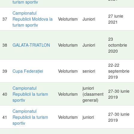
turism sportiv
Campionatul
27 iunie
37
Republicii Moldova la
Veloturism
Juniori
2021
turism sportiv
23
38
GALATA-TRIATLON
Veloturism
Juniori
octombrie
2020
22-22
39
Cupa Federației
Veloturism
seniori
septembrie
2019
Campionatul
juniori
27-30 iunie
40
Republicii la turism
Veloturism
(clasament
2019
sportiv
general)
Campionatul
27-30 iunie
41
Republicii la turism
Veloturism
juniori
2019
sportiv