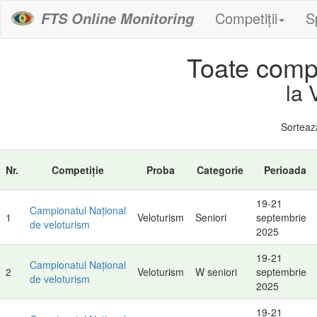
Competiții
S
FTS Online Monitoring
Toate compet
la 
Sortea
Nr.
Competiție
Proba
Categorie
Perioada
19-21
Campionatul Național
1
Veloturism
Seniori
septembrie
de veloturism
2025
19-21
Campionatul Național
2
Veloturism
W seniori
septembrie
de veloturism
2025
19-21