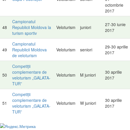
octombrie
2017
Campionatul
27-30 iunie
48
Republicii Moldova la
Veloturism
juniori
2017
turism sportiv
Campionatul
29-30 aprilie
49
Republicii Moldova
Veloturism
seniori
2017
de veloturism
Competiții
complementare de
30 aprilie
50
Veloturism
M juniori
veloturism „GALATA-
2017
TUR”
Competiții
complementare de
30 aprilie
51
Veloturism
W juniori
veloturism „GALATA-
2017
TUR”