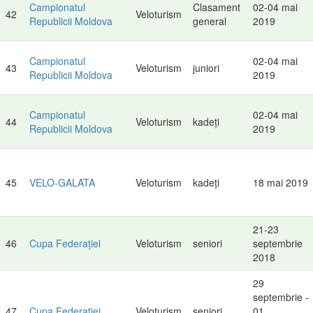
Campionatul
Clasament
02-04 mai
42
Veloturism
Republicii Moldova
general
2019
Campionatul
02-04 mai
43
Veloturism
juniori
Republicii Moldova
2019
Campionatul
02-04 mai
44
Veloturism
kadeți
Republicii Moldova
2019
45
VELO-GALATA
Veloturism
kadeți
18 mai 2019
21-23
46
Cupa Federației
Veloturism
seniori
septembrie
2018
29
septembrie -
47
Cupa Federației
Veloturism
seniori
01