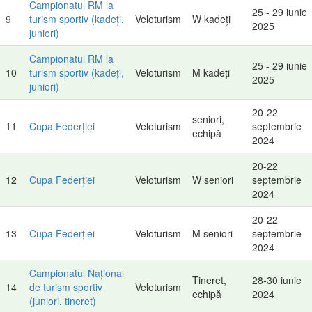
Campionatul RM la
25 - 29 iunie
9
turism sportiv (kadeți,
Veloturism
W kadeți
2025
juniori)
Campionatul RM la
25 - 29 iunie
10
turism sportiv (kadeți,
Veloturism
M kadeți
2025
juniori)
20-22
seniori,
11
Cupa Federției
Veloturism
septembrie
echipă
2024
20-22
12
Cupa Federției
Veloturism
W seniori
septembrie
2024
20-22
13
Cupa Federției
Veloturism
M seniori
septembrie
2024
Campionatul Național
Tineret,
28-30 iunie
14
de turism sportiv
Veloturism
echipă
2024
(juniori, tineret)