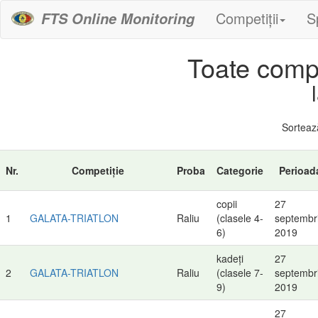
Competiții
S
FTS Online Monitoring
Toate compet
Sortea
Nr.
Competiție
Proba
Categorie
Perioad
copii
27
1
GALATA-TRIATLON
Raliu
(clasele 4-
septembr
6)
2019
kadeți
27
2
GALATA-TRIATLON
Raliu
(clasele 7-
septembr
9)
2019
27