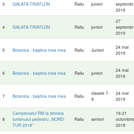
3
GALATA-TRIATLON
Raliu
juniori
septembr
2019
27
4
GALATA-TRIATLON
Raliu
juniori
septembr
2019
24 mai
5
Botanica - baștina mea mea
Raliu
Juniori
2019
24 mai
6
Botanica - baștina mea mea
Raliu
juniori
2019
clasele 7-
24 mai
7
Botanica - baștina mea mea
Raliu
9
2019
Campionatul RM la tehnica
19-21
8
turismului pedestru „NORD-
Raliu
seniori
octombri
TUR 2018”
2018