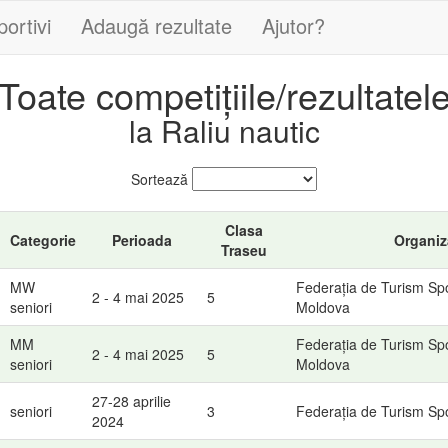
portivi
Adaugă rezultate
Ajutor?
Toate competițiile/rezultatel
la Raliu nautic
Sortează
Clasa
Categorie
Perioada
Organiz
Traseu
MW
Federația de Turism Spo
2 - 4 mai 2025
5
seniori
Moldova
MM
Federația de Turism Spo
2 - 4 mai 2025
5
seniori
Moldova
27-28 aprilie
seniori
3
Federația de Turism Sp
2024