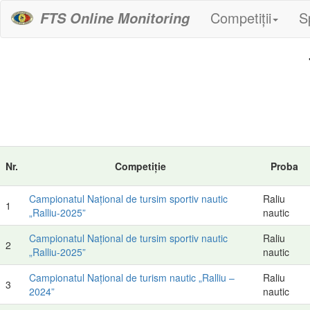
Competiții
S
FTS Online Monitoring
Nr.
Competiție
Proba
Campionatul Național de tursim sportiv nautic
Raliu
1
„Ralliu-2025”
nautic
Campionatul Național de tursim sportiv nautic
Raliu
2
„Ralliu-2025”
nautic
Campionatul Național de turism nautic „Ralliu –
Raliu
3
2024”
nautic