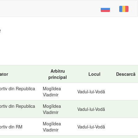
e
Arbitru
ator
Locul
Descarcă
principal
rtiv din Republica
Mogîldea
Vadul-lui-Vodă
Vladimir
rtiv din Republica
Mogîldea
Vadul-lui-Vodă
Vladimir
Mogîldea
ortiv din RM
Vadul-lui-Vodă
Vladimir