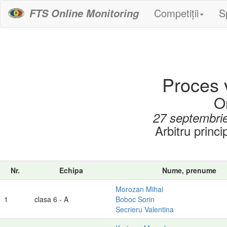
Competiții
S
FTS Online Monitoring
Proces v
O
27 septembri
Arbitru princi
Nr.
Echipa
Nume, prenume
Morozan Mihai
1
clasa 6 - A
Boboc Sorin
Secrieru Valentina