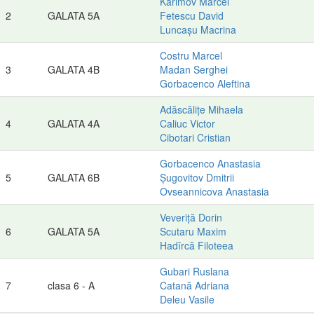
Karimov Marcel
2
GALATA 5A
Fetescu David
Luncașu Macrina
Costru Marcel
3
GALATA 4B
Madan Serghei
Gorbacenco Aleftina
Adăscălițe Mihaela
4
GALATA 4A
Caliuc Victor
Cibotari Cristian
Gorbacenco Anastasia
5
GALATA 6B
Șugovitov Dmitrii
Ovseannicova Anastasia
Veveriță Dorin
6
GALATA 5A
Scutaru Maxim
Hadîrcă Filoteea
Gubari Ruslana
7
clasa 6 - A
Catană Adriana
Deleu Vasile