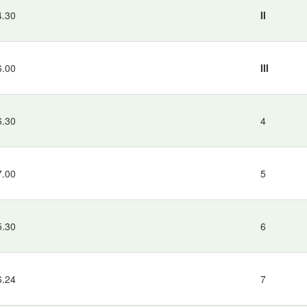
4.30
II
6.00
III
6.30
4
7.00
5
5.30
6
6.24
7