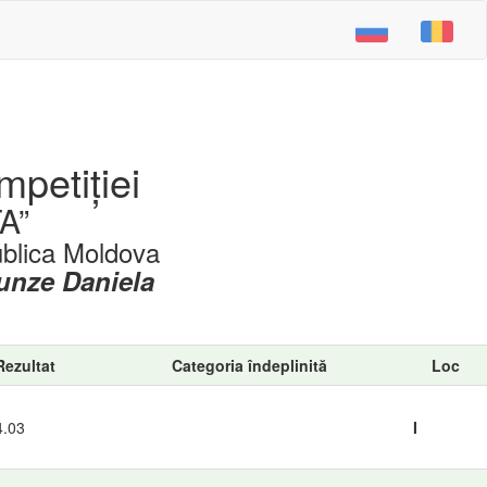
mpetiției
A”
ublica Moldova
unze Daniela
Rezultat
Categoria îndeplinită
Loc
4.03
I