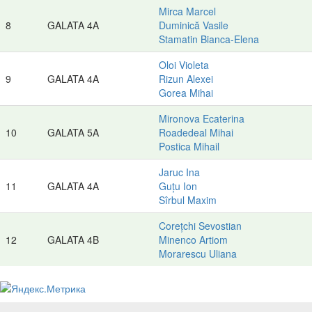
Mirca Marcel
8
GALATA 4A
Duminică Vasile
Stamatin Bianca-Elena
Oloi Violeta
9
GALATA 4A
Rizun Alexei
Gorea Mihai
Mironova Ecaterina
10
GALATA 5A
Roadedeal Mihai
Postica Mihail
Jaruc Ina
11
GALATA 4A
Guțu Ion
Sîrbul Maxim
Corețchi Sevostian
12
GALATA 4B
Minenco Artiom
Morarescu Uliana