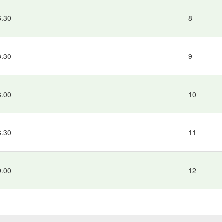
6.30
8
6.30
9
8.00
10
8.30
11
9.00
12