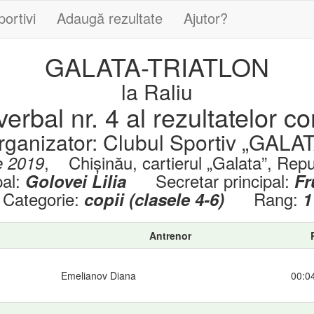
portivi
Adaugă rezultate
Ajutor?
GALATA-TRIATLON
la Raliu
erbal nr. 4 al rezultatelor co
rganizator: Clubul Sportiv „GALAT
,
Chișinău, cartierul „Galata”, Rep
e 2019
pal:
Secretar principal:
Golovei Lilia
Fr
Categorie:
Rang:
copii (clasele 4-6)
1
Antrenor
Emelianov Diana
00:0