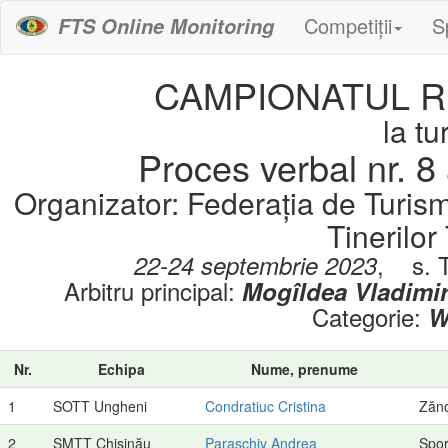
Competiții
S
FTS Online Monitoring
CAMPIONATUL RM
la t
Proces verbal nr. 8 
Organizator: Federația de Turis
Tinerilor
,
s. 
22-24 septembrie 2023
Arbitru principal:
Mogîldea Vladimi
Categorie:
W
Nr.
Echipa
Nume, prenume
1
SOTT Ungheni
Condratiuc Cristina
Zăn
2
SMTT Chișinău
Paraschiv Andrea
Spor