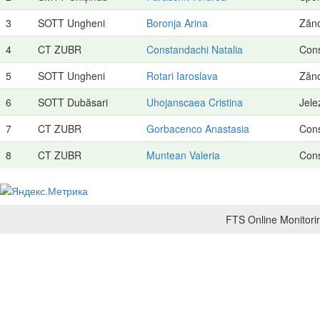
3
SOTT Ungheni
Boronja Arina
Zăn
4
CT ZUBR
Constandachi Natalia
Cons
5
SOTT Ungheni
Rotari Iaroslava
Zăn
6
SOTT Dubăsari
Uhojanscaea Cristina
Jele
7
CT ZUBR
Gorbacenco Anastasia
Cons
8
CT ZUBR
Muntean Valeria
Cons
FTS Online Monitorin