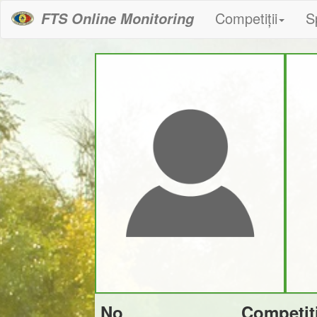
Competiții
S
FTS Online Monitoring
No
Competiț