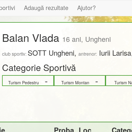
portivi
Adaugă rezultate
Ajutor?
Balan Vlada
16 ani, Ungheni
SOTT Ungheni,
Iurii Laris
club sportiv:
antrenor:
Categorie Sportivă
-
-
Turism Pedestru
Turism Montan
Turism 
ie
Proba
Loc
Categ