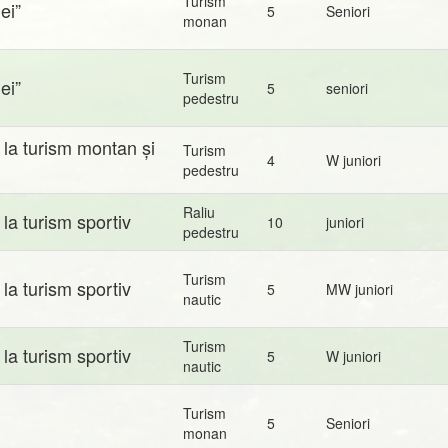
Turism
ei”
5
Seniori
monan
Turism
ei”
5
seniori
pedestru
la turism montan și
Turism
4
W juniori
pedestru
Raliu
la turism sportiv
10
juniori
pedestru
Turism
la turism sportiv
5
MW juniori
nautic
Turism
la turism sportiv
5
W juniori
nautic
Turism
5
Seniori
monan