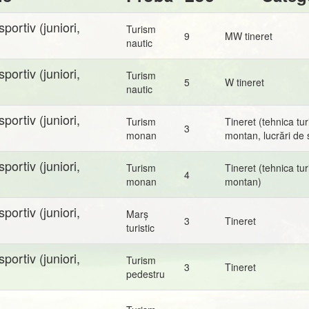
ortiv (juniori,
Turism
9
MW tineret
nautic
ortiv (juniori,
Turism
5
W tineret
nautic
ortiv (juniori,
Turism
Tineret (tehnica tu
3
monan
montan, lucrări de 
ortiv (juniori,
Turism
Tineret (tehnica tu
4
monan
montan)
ortiv (juniori,
Marș
3
Tineret
turistic
ortiv (juniori,
Turism
3
Tineret
pedestru