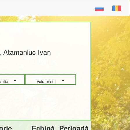
a, Atamaniuc Ivan
-
-
Nautic
Veloturism
orie
Echipă
Perioadă