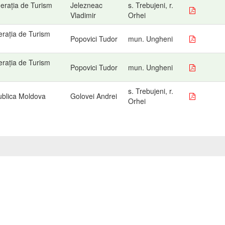
erația de Turism
Jelezneac
s. Trebujeni, r.
Vladimir
Orhei
rația de Turism
Popovici Tudor
mun. Ungheni
rația de Turism
Popovici Tudor
mun. Ungheni
s. Trebujeni, r.
ublica Moldova
Golovei Andrei
Orhei