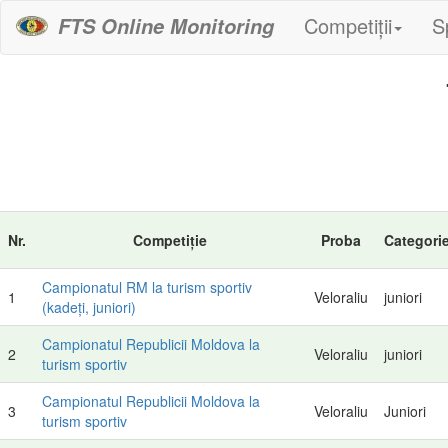
Competiții
S
FTS Online Monitoring
Nr.
Competiție
Proba
Categori
Campionatul RM la turism sportiv
1
Veloraliu
juniori
(kadeți, juniori)
Campionatul Republicii Moldova la
2
Veloraliu
juniori
turism sportiv
Campionatul Republicii Moldova la
3
Veloraliu
Juniori
turism sportiv