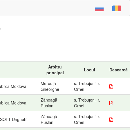
e
Arbitru
Locul
Descarcă
principal
Mereuță
s. Trebujeni, r.
ublica Moldova
Gheorghe
Orhei
Zănoagă
s. Trebujeni, r.
ublica Moldova
Ruslan
Orhei
Zănoagă
s. Trebujeni, r.
, SOTT Unghehi
Ruslan
Orhei