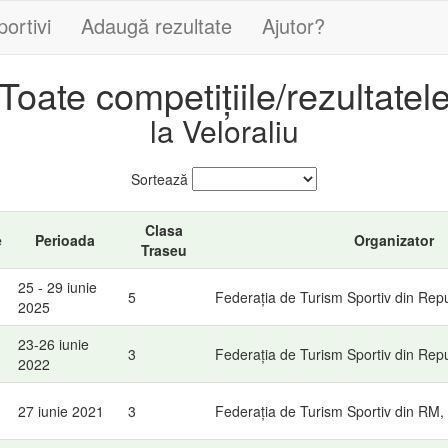
portivi
Adaugă rezultate
Ajutor?
Toate competițiile/rezultatel
la Veloraliu
Sortează
Clasa
e
Perioada
Organizator
Traseu
25 - 29 iunie
5
Federația de Turism Sportiv din Rep
2025
23-26 iunie
3
Federația de Turism Sportiv din Rep
2022
27 iunie 2021
3
Federația de Turism Sportiv din RM