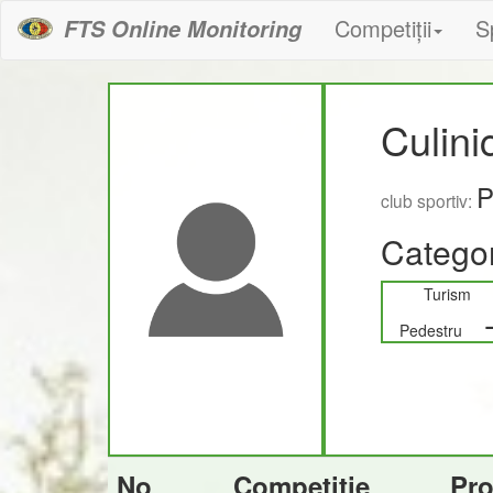
Competiții
S
FTS Online Monitoring
Culini
P
club sportiv:
Categor
Turism
Pedestru
No
Competiție
Pr