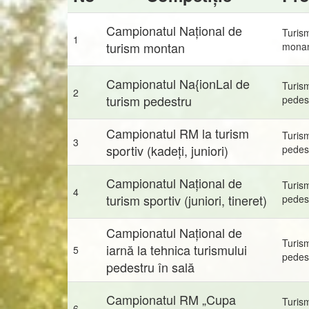
Campionatul Național de
Turis
1
turism montan
mona
Campionatul Na{ionLal de
Turis
2
turism pedestru
pedes
Campionatul RM la turism
Turis
3
sportiv (kadeți, juniori)
pedes
Campionatul Național de
Turis
4
turism sportiv (juniori, tineret)
pedes
Campionatul Național de
Turis
iarnă la tehnica turismului
5
pedes
pedestru în sală
Campionatul RM „Cupa
Turis
6