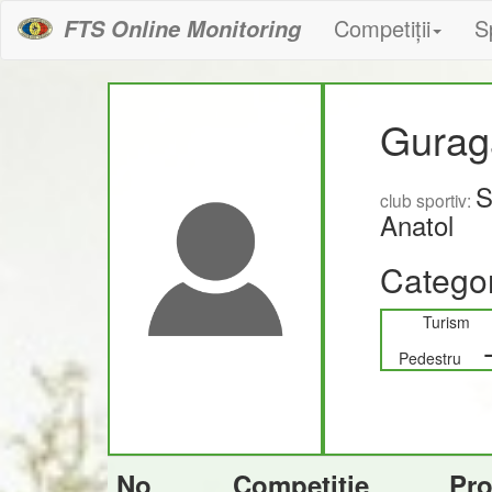
Competiții
S
FTS Online Monitoring
Gurag
S
club sportiv:
Anatol
Categor
Turism
Pedestru
No
Competiție
Pr