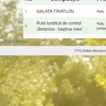
GALATA-TRIATLON
1
Raliu
Ruta turistică de control
Raliu
2
„Botanica - baștina mea”
pedes
FTS Online Monitorin