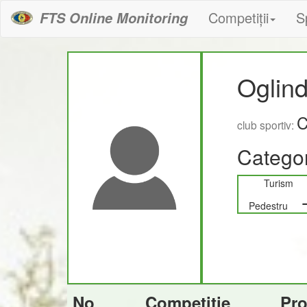
Competiții
S
FTS Online Monitoring
Oglin
C
club sportiv:
Categor
Turism
Pedestru
No
Competiție
Pr