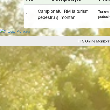
Campionatul RM la turism
Turism
1
pedestru și montan
pedest
FTS Online Monitorin