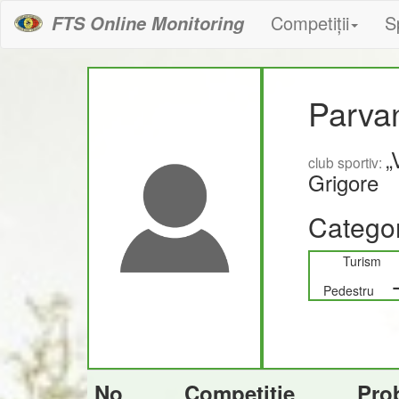
Competiții
S
FTS Online Monitoring
Parva
„
club sportiv:
Grigore
Categor
Turism
Pedestru
No
Competiție
Pro