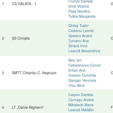
Frunze Daniela
1
CS GALATA - 1
G
Ionel Victoria
Pașa Nicolina
Tuliba Margareta
Ghilaș Tudor
Ciobanu Leonid
Spataru Anatol
2
ȘS Cimișlia
C
Țurcanu Ana
Strișcă Irina
Leancă Alexandrina
Beiu Ion
Cebotarenco Cornel
Erhan Ana
3
SMTT Chișinău C. Negruzzi
C
Creciun Dumitrița
Gangan Veronica
Ursu Alina
Carpov Daniela
Ciumașu Andrei
Mihalachi Maria
4
LT „Dante Alighierri”
F
Leancă Mădălin