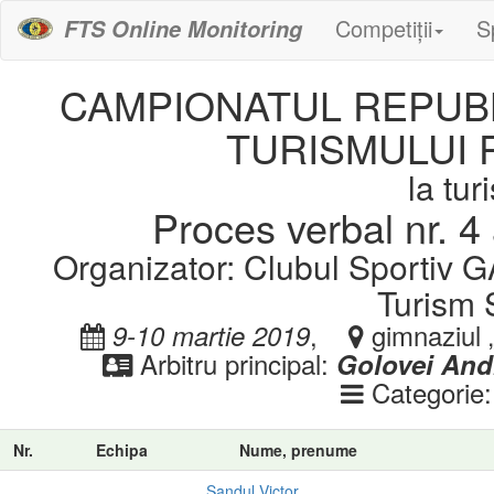
Competiții
S
FTS Online Monitoring
CAMPIONATUL REPUBL
TURISMULUI 
la tu
Proces verbal nr. 4 
Organizator: Clubul Sportiv 
Turism 
,
gimnaziul 
9-10 martie 2019
Arbitru principal:
Golovei And
Categorie
Nr.
Echipa
Nume, prenume
Sandul Victor