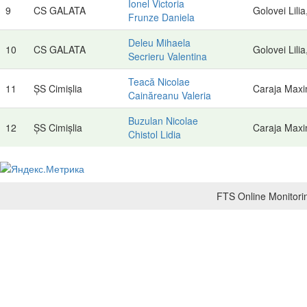
Ionel Victoria
9
CS GALATA
Golovei Lili
Frunze Daniela
Deleu Mihaela
10
CS GALATA
Golovei Lili
Secrieru Valentina
Teacă Nicolae
11
ȘS Cimișlia
Caraja Max
Cainăreanu Valeria
Buzulan Nicolae
12
ȘS Cimișlia
Caraja Max
Chistol Lidia
FTS Online Monitorin