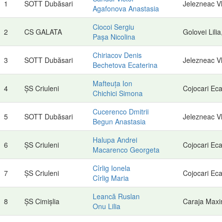
1
SOTT Dubăsari
Jelezneac Vl
Agafonova Anastasia
Ciocoi Sergiu
2
CS GALATA
Golovei Lili
Pașa Nicolina
Chiriacov Denis
3
SOTT Dubăsari
Jelezneac Vl
Bechetova Ecaterina
Mafteuța Ion
4
ȘS Criuleni
Cojocari Eca
Chichici Simona
Cucerenco Dmitrii
5
SOTT Dubăsari
Jelezneac Vl
Begun Anastasia
Halupa Andrei
6
ȘS Criuleni
Cojocari Eca
Macarenco Georgeta
Cîrlig Ionela
7
ȘS Criuleni
Cojocari Eca
Cîrlig Maria
Leancă Ruslan
8
ȘS Cimișlia
Caraja Max
Onu Lilia