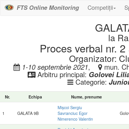
Competiții
S
FTS Online Monitoring
GALAT
la Ra
Proces verbal nr. 2 
Organizator: C
,
mun. Chi
1-10 septembrie 2021
Arbitru principal:
Golovei Lili
Categorie:
Junior
Nr.
Echipa
Nume, prenume
Mișcoi Sergiu
1
GALATA 9B
Savranciuc Egor
Golov
Nimerenco Valentin