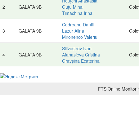
Reuțchi Anastasia
2
GALATA 9B
Guțu Mihail
Golov
Timachina Irina
Codreanu Daniil
3
GALATA 9B
Lazur Alina
Golov
Mironenco Valeriu
Silivestrov Ivan
4
GALATA 9B
Afanasieva Cristina
Golov
Gravșina Ecaterina
FTS Online Monitorin