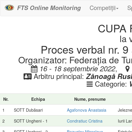
Competiții
S
FTS Online Monitoring
CUPA 
la 
Proces verbal nr. 9 
Organizator: Federația de T
,
16 - 18 septembrie 2022
Arbitru principal:
Zănoagă Rus
Categorie:
Nr.
Echipa
Nume, prenume
1
SOTT Dubăsari
Agafonova Anastasia
Jelezne
2
SOTT Ungheni - 1
Condratiuc Cristina
Iurii La
3
SOTT Ungheni - 2
Bezuglov Miroslava
Friptul