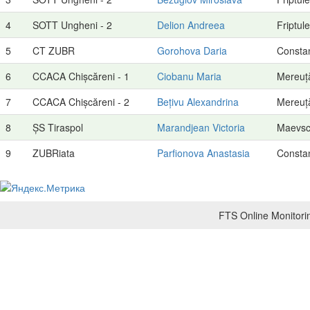
4
SOTT Ungheni - 2
Delion Andreea
Friptul
5
CT ZUBR
Gorohova Daria
Constan
6
CCACA Chișcăreni - 1
Ciobanu Maria
Mereuț
7
CCACA Chișcăreni - 2
Bețivu Alexandrina
Mereuț
8
ȘS Tiraspol
Marandjean Victoria
Maevsch
9
ZUBRiata
Parfionova Anastasia
Constan
FTS Online Monitorin