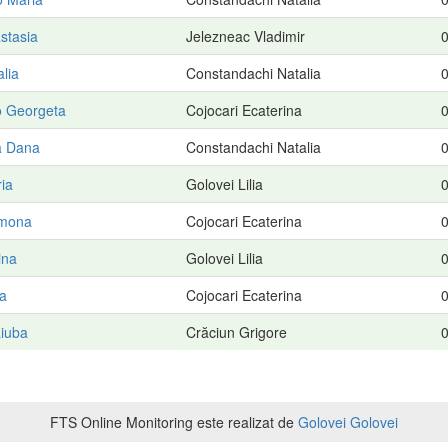
stasia
Jelezneac Vladimir
0
alia
Constandachi Natalia
0
 Georgeta
Cojocari Ecaterina
0
a Dana
Constandachi Natalia
0
ria
Golovei Lilia
0
imona
Cojocari Ecaterina
0
ina
Golovei Lilia
0
la
Cojocari Ecaterina
0
Liuba
Crăciun Grigore
0
FTS Online Monitoring este realizat de
Golovei Golovei