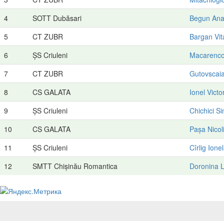
4
SOTT Dubăsari
Begun Ana
5
CT ZUBR
Bargan Vit
6
ȘS Criuleni
Macarenco
7
CT ZUBR
Gutovscai
8
CS GALATA
Ionel Victo
9
ȘS Criuleni
Chichici S
10
CS GALATA
Pașa Nicol
11
ȘS Criuleni
Cîrlig Ione
12
SMTT Chișinău Romantica
Doronina 