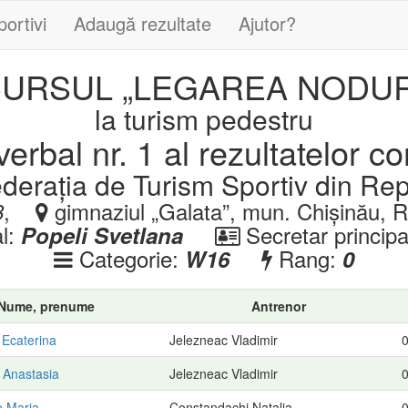
portivi
Adaugă rezultate
Ajutor?
URSUL „LEGAREA NODUR
la turism pedestru
erbal nr. 1 al rezultatelor co
ederația de Turism Sportiv din Re
,
gimnaziul „Galata”, mun. Chișinău, 
8
al:
Secretar principa
Popeli Svetlana
Categorie:
Rang:
W16
0
Nume, prenume
Antrenor
Ecaterina
Jelezneac Vladimir
0
 Anastasia
Jelezneac Vladimir
0
o Maria
Constandachi Natalia
0