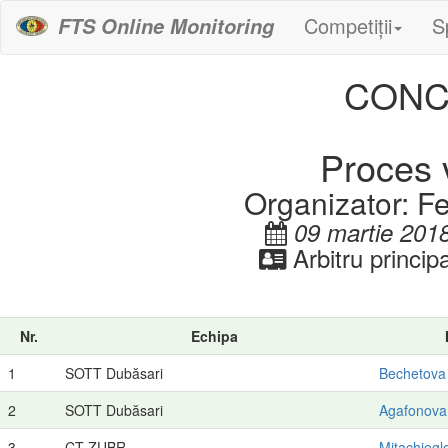
Competiții
S
FTS Online Monitoring
CONC
Proces v
Organizator: F
09 martie 201
Arbitru princip
Nr.
Echipa
1
SOTT Dubăsari
Bechetova 
2
SOTT Dubăsari
Agafonova
3
CT ZUBR
Mitachiogl