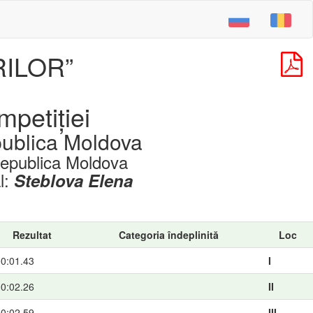
ILOR”
mpetiției
publica Moldova
Republica Moldova
l:
Steblova Elena
Rezultat
Categoria îndeplinită
Loc
0:01.43
I
0:02.26
II
0:02.59
III