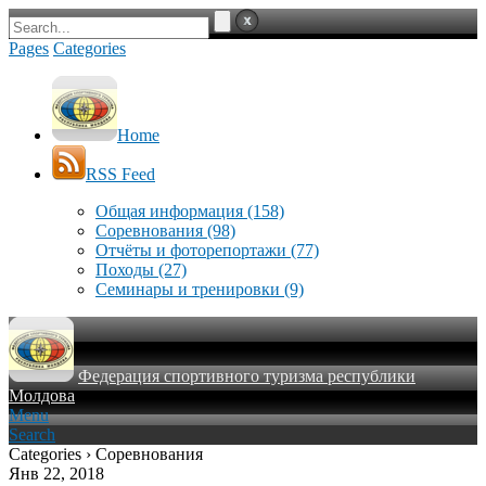
Pages
Categories
Home
RSS Feed
Общая информация
(158)
Соревнования
(98)
Отчёты и фоторепортажи
(77)
Походы
(27)
Семинары и тренировки
(9)
Федерация спортивного туризма республики
Молдова
Menu
Search
Categories › Соревнования
Янв 22, 2018