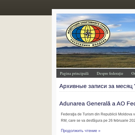
Pagina principală
Despre federație
O
Архивные записи за месяц 
Adunarea Generală a AO Fede
Federaţia de Turism din Republicii Moldova vă
RM, care se va desfăşura pe 26 februarie 2023
Продолжить чтение »