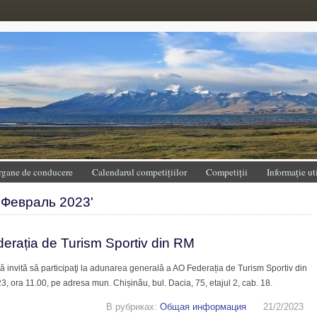
rgane de conducere
Calendarul competițiilor
Competiții
Informație ut
'Февраль 2023'
rația de Turism Sportiv din RM
 invită să participaţi la adunarea generală a AO Federația de Turism Sportiv din
, ora 11.00, pe adresa mun. Chișinău, bul. Dacia, 75, etajul 2, cab. 18.
В рубриках:
Общая информация
21/2/2023