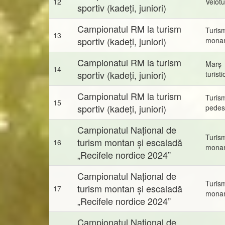
12
Velot
sportiv (kadeți, juniori)
Campionatul RM la turism
Turis
13
sportiv (kadeți, juniori)
mona
Campionatul RM la turism
Marș
14
sportiv (kadeți, juniori)
turisti
Campionatul RM la turism
Turis
15
sportiv (kadeți, juniori)
pedes
Campionatul Național de
Turis
turism montan și escaladă
16
mona
„Recifele nordice 2024”
Campionatul Național de
Turis
turism montan și escaladă
17
mona
„Recifele nordice 2024”
Campionatul Național de