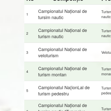
Campionatul Național de
Turis
1
tursim nautic
nautic
Campionatul Național de
Turis
2
turism nautic
nautic
Campionatul Național de
3
Velot
veloturism
Campionatul Național de
Turis
4
turism montan
mona
Campionatul Na{ionLal de
Turis
5
turism pedestru
pedes
Campionatul Național de
Turis