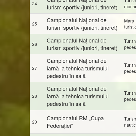
Turis
24
turism sportiv (juniori, tineret)
mona
Campionatul Național de
Marș
25
turism sportiv (juniori, tineret)
turisti
Campionatul Național de
Turis
26
turism sportiv (juniori, tineret)
pedes
Campionatul Național de
Turis
iarnă la tehnica turismului
27
pedes
pedestru în sală
Campionatul Național de
Turis
iarnă la tehnica turismului
28
pedes
pedestru în sală
Campionatul RM „Cupa
Turis
29
Federației”
nautic