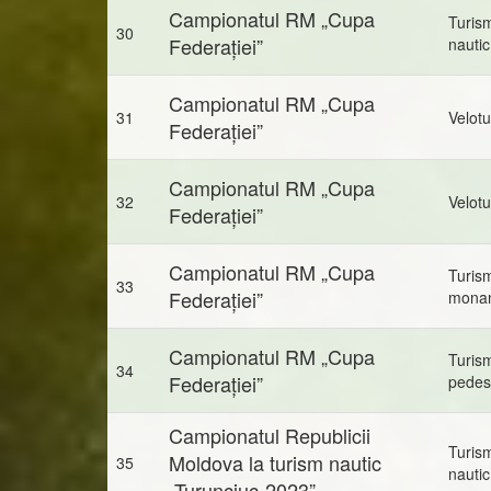
Campionatul RM „Cupa
Turis
30
Federației”
nautic
Campionatul RM „Cupa
31
Velot
Federației”
Campionatul RM „Cupa
32
Velot
Federației”
Campionatul RM „Cupa
Turis
33
Federației”
mona
Campionatul RM „Cupa
Turis
34
Federației”
pedes
Campionatul Republicii
Turis
Moldova la turism nautic
35
nautic
„Turunciuc-2023”