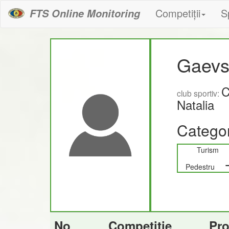
Competiții
S
FTS Online Monitoring
Gaevs
C
club sportiv:
Natalia
Categor
Turism
Pedestru
No
Competiție
Pr