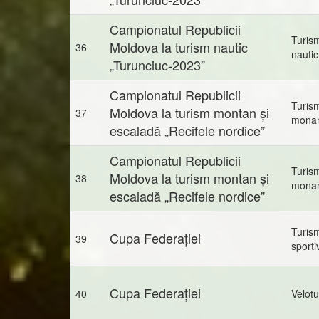
Campionatul Republicii
Turis
Moldova la turism nautic
36
nautic
„Turunciuc-2023”
Campionatul Republicii
Turis
Moldova la turism montan și
37
mona
escaladă „Recifele nordice”
Campionatul Republicii
Turis
Moldova la turism montan și
38
mona
escaladă „Recifele nordice”
Turis
Cupa Federației
39
sporti
Cupa Federației
40
Velot