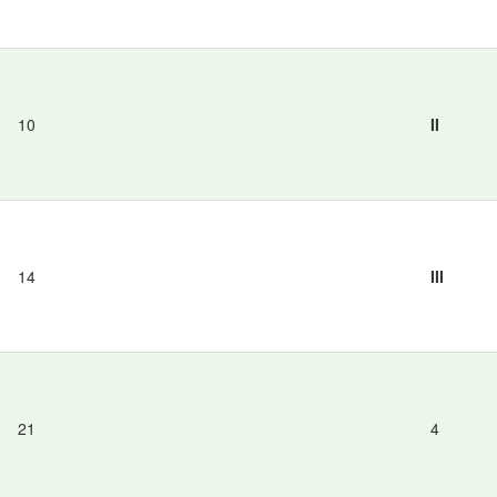
10
II
14
III
21
4