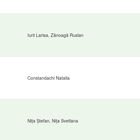
Iurii Larisa, Zănoagă Ruslan
Constandachi Natalia
Nița Ștefan, Nița Svetlana