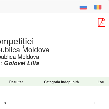
ompetiției
publica Moldova
epublica Moldova
l:
Golovei Lilia
Rezultat
Categoria îndeplinită
Loc
8
I