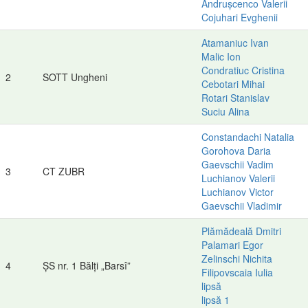
Andrușcenco Valerii
Cojuhari Evghenii
Atamaniuc Ivan
Malic Ion
Condratiuc Cristina
2
SOTT Ungheni
Cebotari Mihai
Rotari Stanislav
Suciu Alina
Constandachi Natalia
Gorohova Daria
Gaevschii Vadim
3
CT ZUBR
Luchianov Valerii
Luchianov Victor
Gaevschii Vladimir
Plămădeală Dmitri
Palamari Egor
Zelinschi Nichita
4
ȘS nr. 1 Bălți „Barsî”
Filipovscaia Iulia
lipsă
lipsă 1