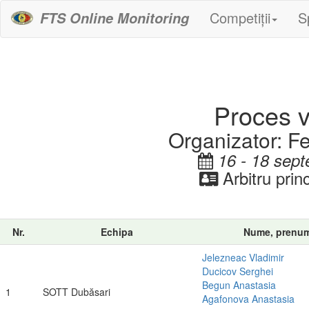
Competiții
S
FTS Online Monitoring
Proces ve
Organizator: F
16 - 18 sept
Arbitru prin
Nr.
Echipa
Nume, prenu
Jelezneac Vladimir
Ducicov Serghei
Begun Anastasia
1
SOTT Dubăsari
Agafonova Anastasia