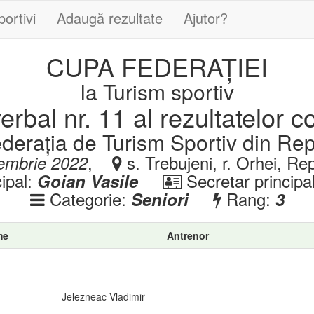
portivi
Adaugă rezultate
Ajutor?
CUPA FEDERAȚIEI
la Turism sportiv
rbal nr. 11 al rezultatelor c
ederația de Turism Sportiv din Re
,
s. Trebujeni, r. Orhei, R
embrie 2022
cipal:
Secretar principa
Goian Vasile
Categorie:
Rang:
Seniori
3
me
Antrenor
Jelezneac Vladimir