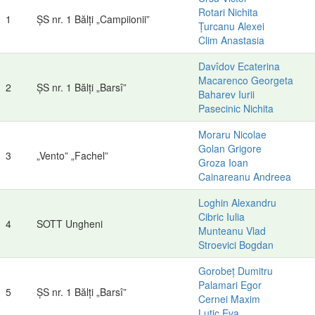
Rotari Nichita
1
ȘS nr. 1 Bălți „Campiionii”
Țurcanu Alexei
Clim Anastasia
Davîdov Ecaterina
Macarenco Georgeta
2
ȘS nr. 1 Bălți „Barsî”
Baharev Iurii
Pasecinic Nichita
Moraru Nicolae
Golan Grigore
3
„Vento” „Fachel”
Groza Ioan
Cainareanu Andreea
Loghin Alexandru
Cibric Iulia
4
SOTT Ungheni
Munteanu Vlad
Stroevici Bogdan
Gorobeț Dumitru
Palamari Egor
5
ȘS nr. 1 Bălți „Barsî”
Cernei Maxim
Luțic Eva