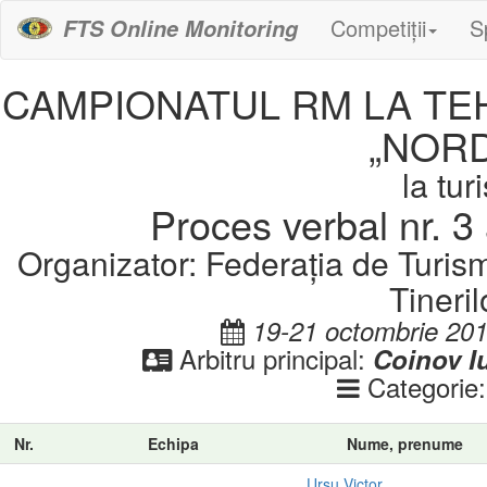
Competiții
S
FTS Online Monitoring
CAMPIONATUL RM LA TE
„NORD
la tu
Proces verbal nr. 3 
Organizator: Federația de Turis
Tineril
19-21 octombrie 20
Arbitru principal:
Coinov Iu
Categorie
Nr.
Echipa
Nume, prenume
Ursu Victor