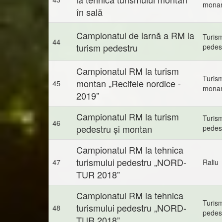
mona
în sală
Campionatul de iarnă a RM la
Turis
44
turism pedestru
pedes
Campionatul RM la turism
Turis
montan „Recifele nordice -
45
mona
2019”
Campionatul RM la turism
Turis
46
pedestru și montan
pedes
Campionatul RM la tehnica
turismului pedestru „NORD-
47
Raliu
TUR 2018”
Campionatul RM la tehnica
Turis
turismului pedestru „NORD-
48
pedes
TUR 2018”