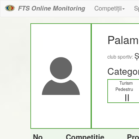
Competiții
S
FTS Online Monitoring
Palam
Ș
club sportiv:
Categor
Turism
Pedestru
II
No
Competiție
Pr