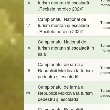
turism montan și escaladă
16
mona
„Recifele nordice 2024”
Campionatul Național de
Turis
turism montan și escaladă
17
mona
„Recifele nordice 2024”
Campionatul Național de
Turis
turism montan și escaladă în
18
mona
sală
Campionatul de iarnă a
Turis
Republicii Moldova la turism
19
pedes
pedestru și escaladă
Campionatul de iarnă a
Turis
Republicii Moldova la turism
20
pedes
pedestru și escaladă
Campionatul Republicii