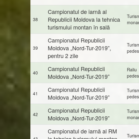
Campionatul de iarnă al
Turis
Republicii Moldova la tehnica
38
mona
turismului montan în sală
Campionatul Republicii
Turis
Moldova „Nord-Tur-2019”,
39
pedes
pentru 2 zile
Campionatul Republicii
Raliu
40
Moldova „Nord-Tur-2019”
pedes
Campionatul Republicii
Turis
41
Moldova „Nord-Tur-2019”
pedes
Campionatul Republicii
Turis
42
Moldova „Nord-Tur-2019”
mona
Campionatul de iarnă al RM
Turis
la tehnica turismului montan
43