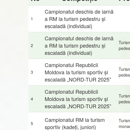
Campionatul deschis de iarnă
a RM la turism pedestru și
1
escaladă (individual)
Campionatul deschis de iarnă
Turis
a RM la turism pedestru și
2
pedes
escaladă (individual)
Campionatul Republicii
Turis
Moldova la turism sportiv și
3
pedes
escaladă „NORD-TUR 2025”
Campionatul Republicii
Turis
Moldova la turism sportiv și
4
pedes
escaladă „NORD-TUR 2025”
Campionatul RM la turism
Turis
5
sportiv (kadeți, juniori)
mona