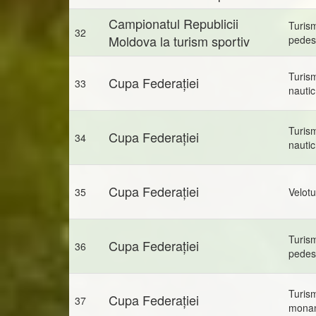
Campionatul Republicii
Turis
32
Moldova la turism sportiv
pedes
Turis
Cupa Federației
33
nautic
Turis
Cupa Federației
34
nautic
Cupa Federației
35
Velot
Turis
Cupa Federației
36
pedes
Turis
Cupa Federației
37
mona