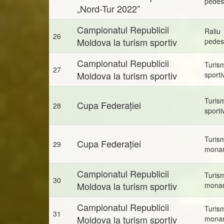
pedes
„Nord-Tur 2022”
Campionatul Republicii
Raliu
26
Moldova la turism sportiv
pedes
Campionatul Republicii
Turis
27
Moldova la turism sportiv
sporti
Turis
Cupa Federației
28
sporti
Turis
Cupa Federației
29
mona
Campionatul Republicii
Turis
30
Moldova la turism sportiv
mona
Campionatul Republicii
Turis
31
Moldova la turism sportiv
mona