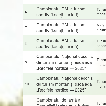
Campionatul RM la turism
Turis
6
sportiv (kadeți, juniori)
mona
Campionatul RM la turism
Marș
7
sportiv (kadeți, juniori)
turisti
Campionatul RM la turism
Turis
8
sportiv (kadeți, juniori)
pedes
Campionatul Național deschis
Turis
de turism montan și escaladă
9
mona
„Recifele nordice — 2025”
Campionatul Național deschis
Turis
de turism montan și escaladă
10
mona
„Recifele nordice — 2025”
Campionatul de iarnă a
Turis
Republicii Moldova la turism
11