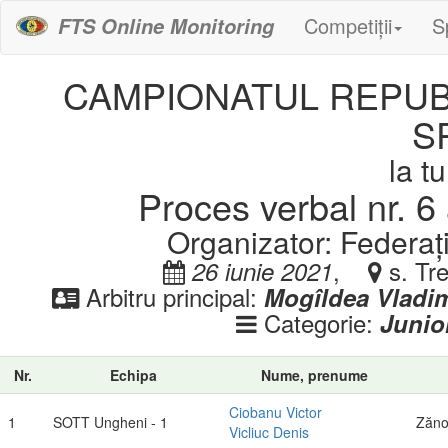
Competiții
S
FTS Online Monitoring
CAMPIONATUL REPUBL
S
la t
Proces verbal nr. 6 
Organizator: Federaț
,
s. Tre
26 iunie 2021
Arbitru principal:
Mogîldea Vladim
Categorie:
Junior
Nr.
Echipa
Nume, prenume
Ciobanu Victor
1
SOTT Ungheni - 1
Zăno
Vicliuc Denis