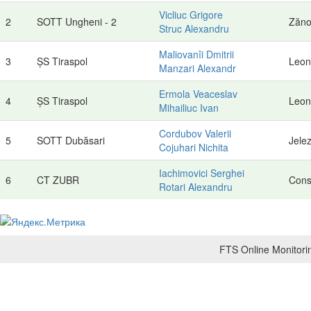
Vicliuc Grigore
2
SOTT Ungheni - 2
Zăno
Struc Alexandru
Maliovanîi Dmitrii
3
ȘS Tiraspol
Leon
Manzari Alexandr
Ermola Veaceslav
4
ȘS Tiraspol
Leon
Mihailiuc Ivan
Cordubov Valerii
5
SOTT Dubăsari
Jele
Cojuhari Nichita
Iachimovici Serghei
6
CT ZUBR
Cons
Rotari Alexandru
FTS Online Monitorin