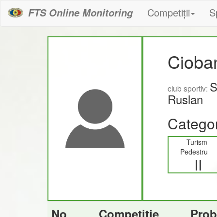
Competiții
S
FTS Online Monitoring
Cioba
S
club sportiv:
Ruslan
Categor
Turism
Pedestru
II
No
Competiție
Prob