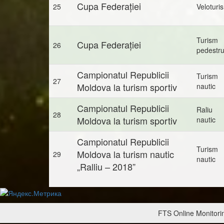
Cupa Federației
25
Veloturi
Turism
Cupa Federației
26
pedestr
Campionatul Republicii
Turism
27
Moldova la turism sportiv
nautic
Campionatul Republicii
Raliu
28
Moldova la turism sportiv
nautic
Campionatul Republicii
Turism
Moldova la turism nautic
29
nautic
„Ralliu – 2018”
FTS Online Monitorin