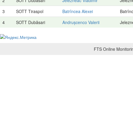
2
SOTT Dubăsari
Jelezneac Vladimir
Jelezn
3
SOTT Tiraspol
Batrîncea Alexei
Batrîn
4
SOTT Dubăsari
Andrușcenco Valerii
Jelezn
FTS Online Monitorin