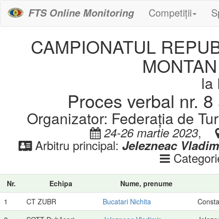
Competiții
S
FTS Online Monitoring
CAMPIONATUL REPUBL
MONTAN 
la
Proces verbal nr. 8 
Organizator: Federația de Tu
,
24-26 martie 2023
Arbitru principal:
Jelezneac Vladim
Categori
Nr.
Echipa
Nume, prenume
1
CT ZUBR
Bucatari Nichita
Consta