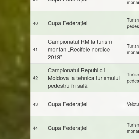
mona
Turis
Cupa Federației
40
pedes
Campionatul RM la turism
Turis
montan „Recifele nordice -
41
mona
2019”
Campionatul Republicii
Turis
Moldova la tehnica turismului
42
pedes
pedestru în sală
Cupa Federației
43
Velot
Turis
Cupa Federației
44
mona