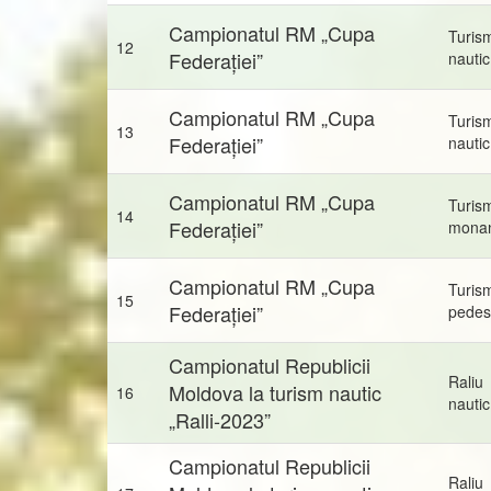
Campionatul RM „Cupa
Turis
12
Federației”
nautic
Campionatul RM „Cupa
Turis
13
Federației”
nautic
Campionatul RM „Cupa
Turis
14
Federației”
mona
Campionatul RM „Cupa
Turis
15
Federației”
pedes
Campionatul Republicii
Raliu
Moldova la turism nautic
16
nautic
„Ralli-2023”
Campionatul Republicii
Raliu