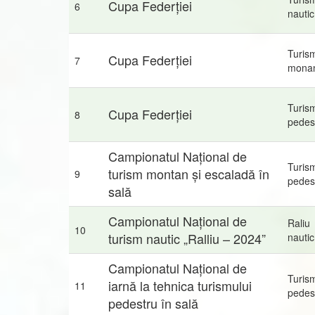
Cupa Federției
6
nautic
Turis
Cupa Federției
7
mona
Turis
Cupa Federției
8
pedes
Campionatul Național de
Turis
turism montan și escaladă în
9
pedes
sală
Campionatul Național de
Raliu
10
turism nautic „Ralliu – 2024”
nautic
Campionatul Național de
Turis
iarnă la tehnica turismului
11
pedes
pedestru în sală