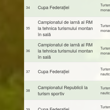
Turis
Cupa Federației
34
mona
Campionatul de iarnă al RM
Turis
la tehnica turismului montan
35
mona
în sală
Campionatul de iarnă al RM
Turis
la tehnica turismului montan
36
mona
în sală
Turis
Cupa Federației
37
nautic
Campionatul Republicii la
Turis
38
turism sportiv
nautic
Turis
Cupa Federației
39