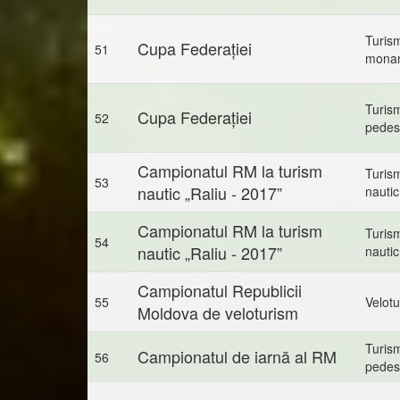
Turis
Cupa Federației
51
mona
Turis
Cupa Federației
52
pedes
Campionatul RM la turism
Turis
53
nautic „Raliu - 2017”
nautic
Campionatul RM la turism
Turis
54
nautic „Raliu - 2017”
nautic
Campionatul Republicii
55
Velot
Moldova de veloturism
Turis
Campionatul de iarnă al RM
56
pedes