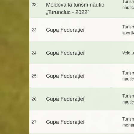
Turis
Moldova la turism nautic
22
nautic
„Turunciuc - 2022”
Turis
Cupa Federației
23
sporti
Cupa Federației
24
Velot
Turis
Cupa Federației
25
nautic
Turis
Cupa Federației
26
nautic
Turis
Cupa Federației
27
mona