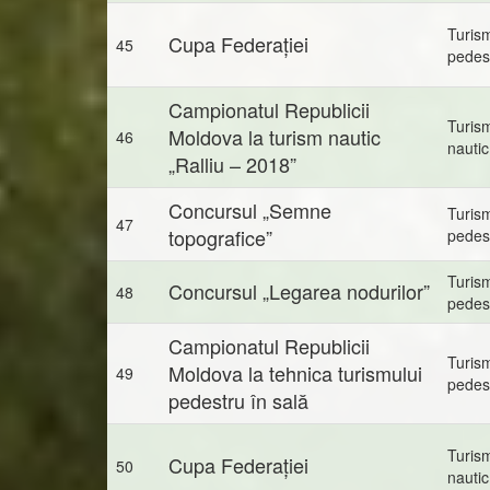
Turis
Cupa Federației
45
pedes
Campionatul Republicii
Turis
Moldova la turism nautic
46
nautic
„Ralliu – 2018”
Concursul „Semne
Turis
47
topografice”
pedes
Turis
Concursul „Legarea nodurilor”
48
pedes
Campionatul Republicii
Turis
Moldova la tehnica turismului
49
pedes
pedestru în sală
Turis
Cupa Federației
50
nautic