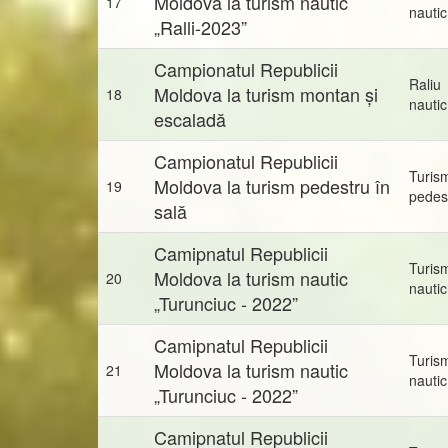
Moldova la turism nautic
17
nautic
„Ralli-2023”
Campionatul Republicii
Raliu
Moldova la turism montan și
18
nautic
escaladă
Campionatul Republicii
Turis
Moldova la turism pedestru în
19
pedes
sală
Camipnatul Republicii
Turis
Moldova la turism nautic
20
nautic
„Turunciuc - 2022”
Camipnatul Republicii
Turis
Moldova la turism nautic
21
nautic
„Turunciuc - 2022”
Camipnatul Republicii