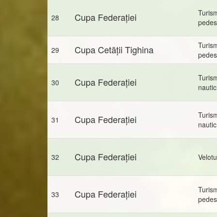
Turis
Cupa Federației
28
pedes
Turis
Cupa Cetății Tighina
29
pedes
Turis
Cupa Federației
30
nautic
Turis
Cupa Federației
31
nautic
Cupa Federației
32
Velot
Turis
Cupa Federației
33
pedes