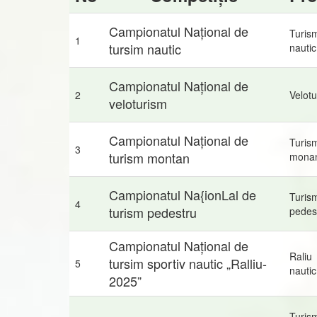
Campionatul Național de
Turis
1
tursim nautic
nautic
Campionatul Național de
2
Velot
veloturism
Campionatul Național de
Turis
3
turism montan
mona
Campionatul Na{ionLal de
Turis
4
turism pedestru
pedes
Campionatul Național de
Raliu
tursim sportiv nautic „Ralliu-
5
nautic
2025”
Turis