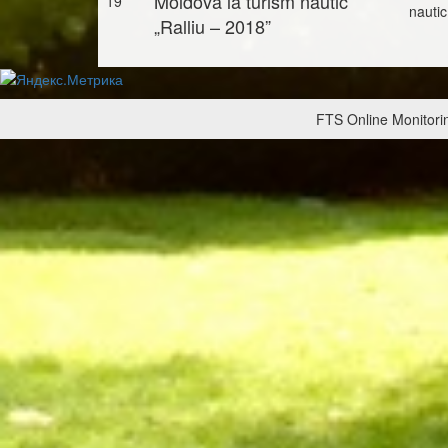
Moldova la turism nautic
19
nautic
„Ralliu – 2018”
FTS Online Monitorin