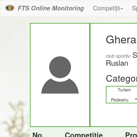
Competiții
S
FTS Online Monitoring
Ghera
S
club sportiv:
Ruslan
Categor
Turism
Pedestru
No
Competiție
Pr