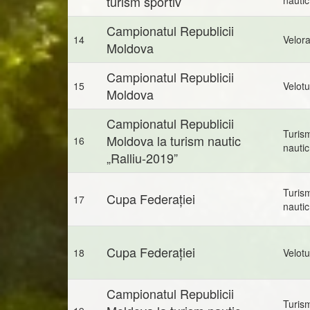
turism sportiv
Campionatul Republicii
14
Velora
Moldova
Campionatul Republicii
15
Velot
Moldova
Campionatul Republicii
Turis
Moldova la turism nautic
16
nautic
„Ralliu-2019”
Turis
Cupa Federației
17
nautic
Cupa Federației
18
Velot
Campionatul Republicii
Turis