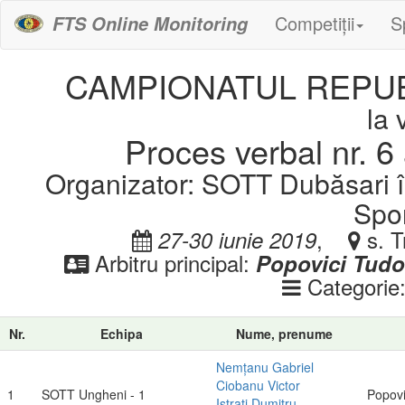
Competiții
S
FTS Online Monitoring
CAMPIONATUL REPUB
la 
Proces verbal nr. 6 
Organizator: SOTT Dubăsari î
Spor
,
s. T
27-30 iunie 2019
Arbitru principal:
Popovici Tudo
Categorie
Nr.
Echipa
Nume, prenume
Nemțanu Gabriel
Ciobanu Victor
1
SOTT Ungheni - 1
Popovi
Istrati Dumitru