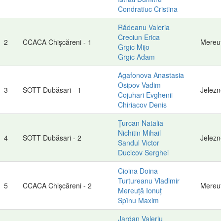
Condratiuc Cristina
Rădeanu Valeria
Creciun Erica
2
CCACA Chișcăreni - 1
Mereu
Grgic Mijo
Grgic Adam
Agafonova Anastasia
Osipov Vadim
3
SOTT Dubăsari - 1
Jelezn
Cojuhari Evghenii
Chiriacov Denis
Țurcan Natalia
Nichitin Mihail
4
SOTT Dubăsari - 2
Jelezn
Sandul Victor
Ducicov Serghei
Cioina Doina
Turtureanu Vladimir
5
CCACA Chișcăreni - 2
Mereu
Mereuță Ionuț
Spînu Maxim
Jardan Valeriu