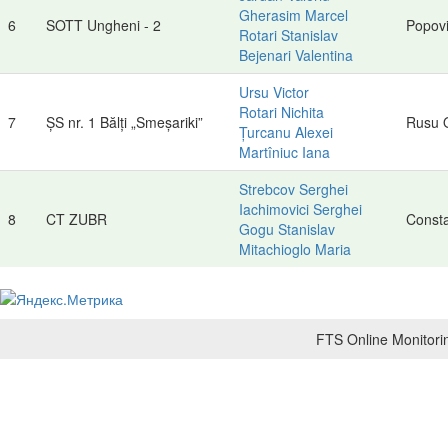
Gherasim Marcel
6
SOTT Ungheni - 2
Popovi
Rotari Stanislav
Bejenari Valentina
Ursu Victor
Rotari Nichita
7
ȘS nr. 1 Bălți „Smeșariki”
Rusu 
Țurcanu Alexei
Martîniuc Iana
Strebcov Serghei
Iachimovici Serghei
8
CT ZUBR
Consta
Gogu Stanislav
Mitachioglo Maria
FTS Online Monitorin