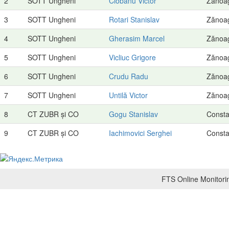
2
SOTT Ungheni
Ciobanu Victor
Zănoa
3
SOTT Ungheni
Rotari Stanislav
Zănoa
4
SOTT Ungheni
Gherasim Marcel
Zănoa
5
SOTT Ungheni
Vicliuc Grigore
Zănoa
6
SOTT Ungheni
Crudu Radu
Zănoa
7
SOTT Ungheni
Untilă Victor
Zănoa
8
CT ZUBR și CO
Gogu Stanislav
Consta
9
CT ZUBR și CO
Iachimovici Serghei
Consta
FTS Online Monitorin