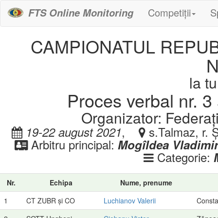
Competiții
S
FTS Online Monitoring
CAMPIONATUL REPUBL
N
la t
Proces verbal nr. 3 
Organizator: Federaț
,
s.Talmaz, r. 
19-22 august 2021
Arbitru principal:
Mogîldea Vladimi
Categorie:
Nr.
Echipa
Nume, prenume
1
CT ZUBR și CO
Luchianov Valerii
Consta