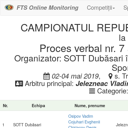
Competiții
S
FTS Online Monitoring
CAMPIONATUL REPUB
la
Proces verbal nr. 7 
Organizator: SOTT Dubăsari î
Spor
,
s. Tr
02-04 mai 2019
Arbitru principal:
Jelezneac Vladi
Categorie
Nr.
Echipa
Nume, prenume
Osipov Vadim
Cojuhari Evghenii
1
SOTT Dubăsari
Jelezn
Chiriacov Denis