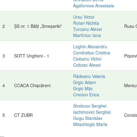
Agafonova Anastasia
Ursu Victor
Rotari Nichita
2
ȘS nr. 1 Bălți „Smeșariki”
Rusu 
Țurcanu Alexei
Martîniuc Iana
Loghin Alexandru
Condratiuc Cristina
3
SOTT Ungheni - 1
Popovi
Ciobanu Victor
Cobzac Alexei
Rădeanu Valeria
Grgic Adam
4
CCACA Chișcăreni
Mereu
Grgic Mijo
Creciun Erica
Strebcov Serghei
Iachimovici Serghei
5
CT ZUBR
Consta
Gogu Stanislav
Mitachioglo Maria