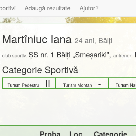
portivi
Adaugă rezultate
Ajutor?
Martîniuc Iana
24 ani, Bălți
ȘS nr. 1 Bălți „Smeșariki”,
club sportiv:
antrenor:
Categorie Sportivă
II
-
Turism Pedestru
Turism Montan
Turism N
Proba
Loc
Categorie