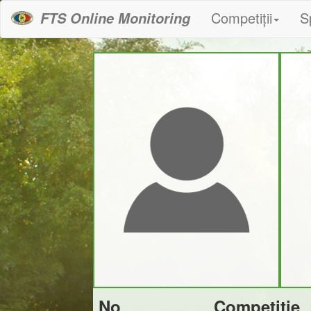
Competiții
S
FTS Online Monitoring
No
Competiție