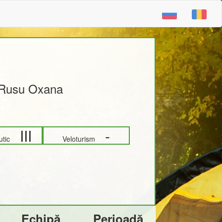
Rusu Oxana
III
-
autic
Veloturism
Echipă
Perioadă