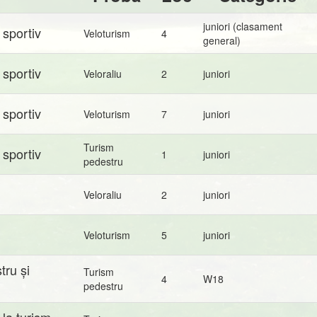
juniori (clasament
 sportiv
Veloturism
4
general)
 sportiv
Veloraliu
2
juniori
 sportiv
Veloturism
7
juniori
Turism
 sportiv
1
juniori
pedestru
Veloraliu
2
juniori
Veloturism
5
juniori
tru și
Turism
4
W18
pedestru
la turism