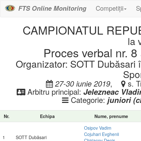
Competiții
S
FTS Online Monitoring
CAMPIONATUL REPUB
la 
Proces verbal nr. 8 
Organizator: SOTT Dubăsari î
Spor
,
s. T
27-30 iunie 2019
Arbitru principal:
Jelezneac Vladi
Categorie:
juniori (
Nr.
Echipa
Nume, prenume
Osipov Vadim
Cojuhari Evghenii
1
SOTT Dubăsari
Chiriacov Denis