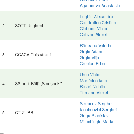
Agafonova Anastasia
Loghin Alexandru
Condratiuc Cristina
2
SOTT Ungheni
Ciobanu Victor
Cobzac Alexei
Rădeanu Valeria
Grgic Adam
3
CCACA Chișcăreni
Grgic Mijo
Creciun Erica
Ursu Victor
Martîniuc Iana
4
ȘS nr. 1 Bălți „Smeșariki”
Rotari Nichita
Țurcanu Alexei
Strebcov Serghei
Iachimovici Serghei
5
CT ZUBR
Gogu Stanislav
Mitachioglo Maria