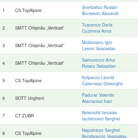
Șcerbatiuc Ruslan
1
CS TopAlpine
Borisevici Alexandr
Tcacenco Daria
2
SMTT Chișinău „Verticali”
Cuzimina Anna
Moldovanu Igor
3
SMTT Chișinău „Verticali”
Lesnic Veaceslav
Samurenco Artur
4
SMTT Chișinău „Verticali”
Rotaru Sebastian
Kolpacov Leonid
5
CS TopAlpine
Caterneac Gheorghii
Padurar Valentin
6
SOTT Ungheni
Atamaniuc Ivan
Belenichii Iaroslav
7
CT ZUBR
Iachimovici Serghei
Napolnicov Serghei
8
CS TopAlpine
Bondarenco Veaceslav