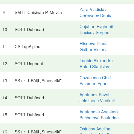
Zara Vladislav
9
SMTT Chișinău P. Movilă
Cerevatov Denis
Cojuhari Evghenii
10
SOTT Dubăsari
Ducicov Serghei
Eliseeva Diana
11
CS TopAlpine
Galbur Victoria
Loghin Alexandru
12
SOTT Ungheni
Rotari Stanislav
Cozacenco Chiril
13
ȘS nr. 1 Bălți „Smeșariki”
Palamari Egor
Agafonov Pavel
14
SOTT Dubăsari
Jelezneac Vladimir
Agafonova Anastasia
15
SOTT Dubăsari
Bechetova Ecaterina
Ostricov Adelina
16
ȘS nr. 1 Bălți „Smeșariki”