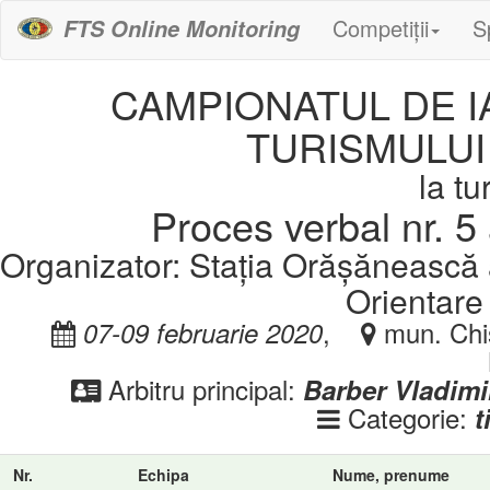
Competiții
S
FTS Online Monitoring
CAMPIONATUL DE I
TURISMULUI
la t
Proces verbal nr. 5 
Organizator: Stația Orășănească a
Orientare
,
mun. Chiș
07-09 februarie 2020
Arbitru principal:
Barber Vladimi
Categorie:
t
Nr.
Echipa
Nume, prenume