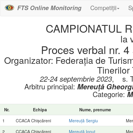
Competiții
S
FTS Online Monitoring
CAMPIONATUL RM
la 
Proces verbal nr. 4 
Organizator: Federația de Turis
Tinerilor
,
s. 
22-24 septembrie 2023
Arbitru principal:
Mereuță Gheorg
Categorie:
M
Nr.
Echipa
Nume, prenume
1
CCACA Chișcăreni
Mereuță Sergiu
Mer
2
CCACA Chișcăreni
Mereuță Ionuț
Mer