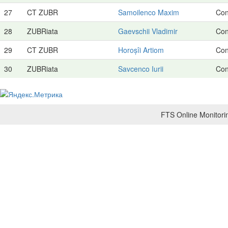
27
CT ZUBR
Samoilenco Maxim
Con
28
ZUBRiata
Gaevschii Vladimir
Con
29
CT ZUBR
Horoșîi Artiom
Con
30
ZUBRiata
Savcenco Iurii
Con
FTS Online Monitorin