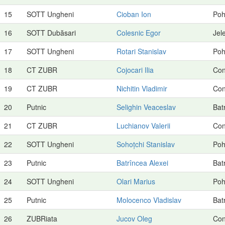
15
SOTT Ungheni
Cioban Ion
Poh
16
SOTT Dubăsari
Colesnic Egor
Jel
17
SOTT Ungheni
Rotari Stanislav
Poh
18
CT ZUBR
Cojocari Ilia
Con
19
CT ZUBR
Nichitin Vladimir
Con
20
Putnic
Selighin Veaceslav
Bat
21
CT ZUBR
Luchianov Valerii
Con
22
SOTT Ungheni
Sohoțchi Stanislav
Poh
23
Putnic
Batrîncea Alexei
Bat
24
SOTT Ungheni
Olari Marius
Poh
25
Putnic
Molocenco Vladislav
Bat
26
ZUBRiata
Jucov Oleg
Con