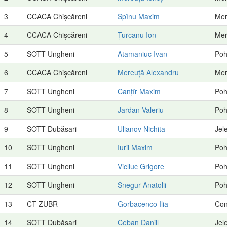
3
CCACA Chișcăreni
Spînu Maxim
Mer
4
CCACA Chișcăreni
Țurcanu Ion
Mer
5
SOTT Ungheni
Atamaniuc Ivan
Poh
6
CCACA Chișcăreni
Mereuță Alexandru
Mer
7
SOTT Ungheni
Canțîr Maxim
Poh
8
SOTT Ungheni
Jardan Valeriu
Poh
9
SOTT Dubăsari
Ulianov Nichita
Jel
10
SOTT Ungheni
Iurii Maxim
Poh
11
SOTT Ungheni
Vicliuc Grigore
Poh
12
SOTT Ungheni
Snegur Anatolii
Poh
13
CT ZUBR
Gorbacenco Ilia
Con
14
SOTT Dubăsari
Ceban Daniil
Jel